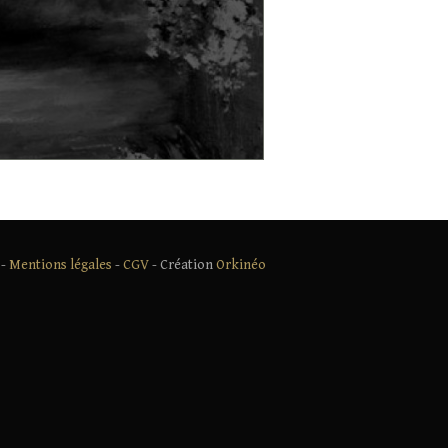
 -
Mentions légales
-
CGV
- Création
Orkinéo